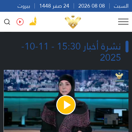
السبت
08 08 2026
24 صفر 1448
بيروت
08:23
Ar
En
Fr
Es
نشرة أخبار 15:30 - 11-10-
2025
Play
Video