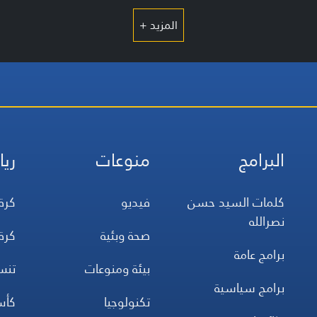
المزيد +
البرامج
منوعات
ريا
كلمات السيد حسن
فيديو
كرة
نصرالله
صحة وبئية
كرة
برامج عامة
بيئة ومنوعات
تن
برامج سياسية
تكنولوجيا
كأس