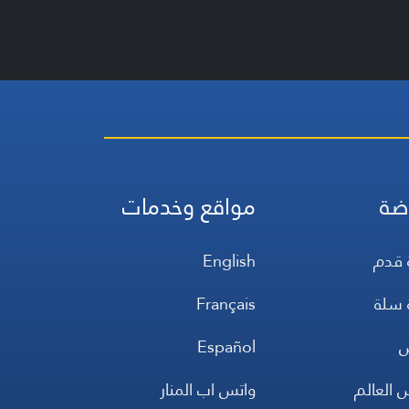
ضة
مواقع وخدمات
 قدم
English
 سلة
Français
س
Español
 العالم
واتس اب المنار