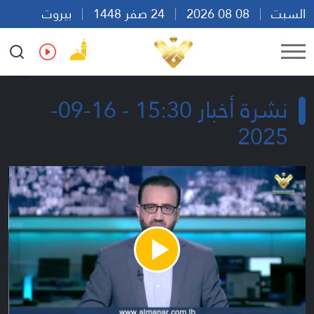
السبت
08 08 2026
24 صفر 1448
بيروت
03:56
Ar
En
Fr
Es
نشرة أخبار 15:30 - 16-09-
2025
Play
Video