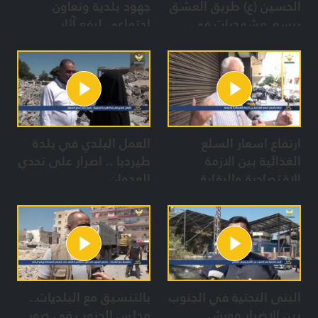
الحسين (ع) طريق العشق
جهود بلدية وتعاون
يرسم مشهديات في
إجتماعي لرفع آثار
بعلبك
العدوان رغم الدمار
والمجازر الصهيونية
ارتفاع اسعار السلع
العمل البلدي في بلدة
الغذائية بين الازمة
طيردبا .. اصرار على تحدي
الاقتصادية والرقابة
العدوان
البنى التحتية في الجنوب
بالتنسيق مع البلديات..
بين الاضرار وورش
مجلس الجنوب في صور