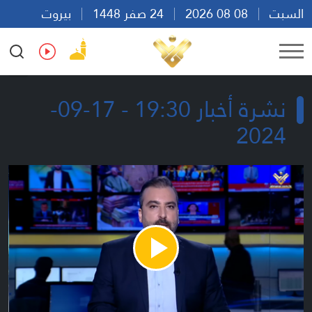
السبت
08 08 2026
24 صفر 1448
بيروت
20:53
Ar
En
Fr
Es
نشرة أخبار 19:30 - 17-09-
2024
Play
Video