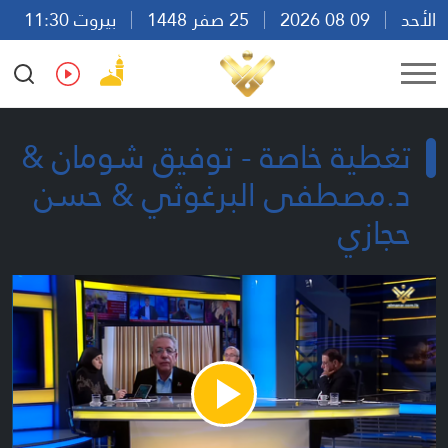
الأحد
09 08 2026
25 صفر 1448
بيروت 11:30
Ar
En
Fr
Es
تغطية خاصة - توفيق شومان &
د.مصطفى البرغوثي & حسن
حجازي
Play
Video