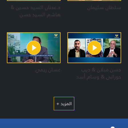
سلطان سليمان
د.عدنان السيد حسين &
هاشم السيد حسن
حسن قبلان & ديب
غسان ريفي
حوراني & وسام أسد
المزيد +