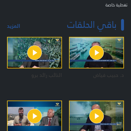
تغطية خاصة
باقي الحلقات
المزيد
د. حبيب فياض
النائب رائد برو