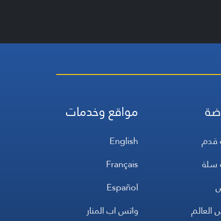
ضة
مواقع وخدمات
 قدم
English
 سلة
Français
س
Español
 العالم
واتس اب المنار