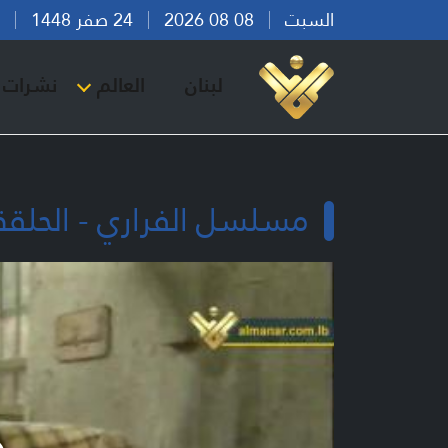
السبت
08 08 2026
24 صفر 1448
بير
لبنان
العالم
نشرات ا
مسلسل الفراري - الحلقة 1