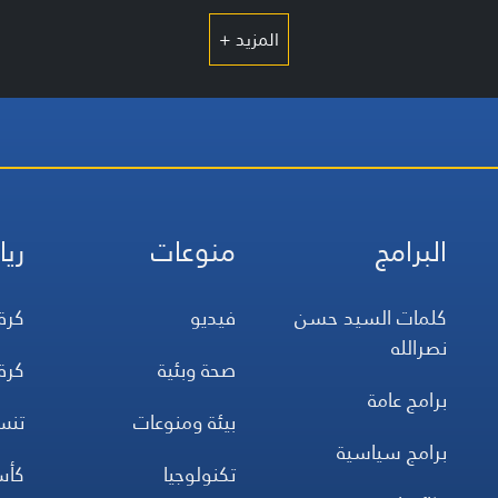
المزيد +
البرامج
منوعات
ريا
كلمات السيد حسن
فيديو
كرة
نصرالله
صحة وبئية
كرة
برامج عامة
بيئة ومنوعات
تن
برامج سياسية
تكنولوجيا
كأس