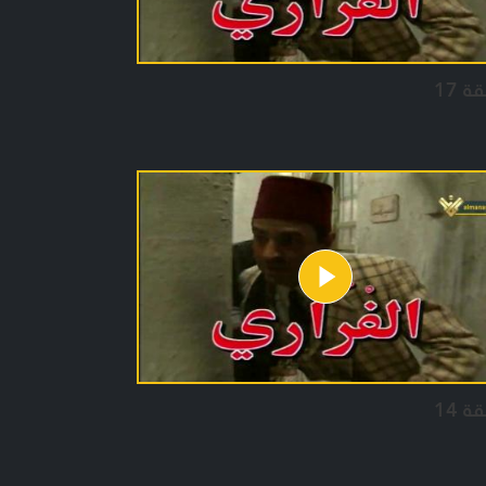
ة 17
ة 14