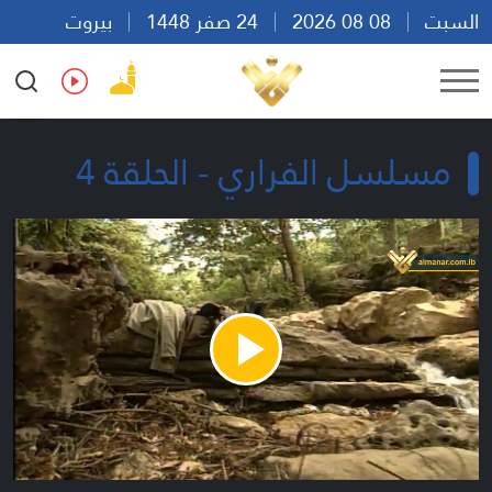
السبت
08 08 2026
24 صفر 1448
بيروت
16:54
Ar
En
Fr
Es
مسلسل الفراري - الحلقة 4
Play
Video