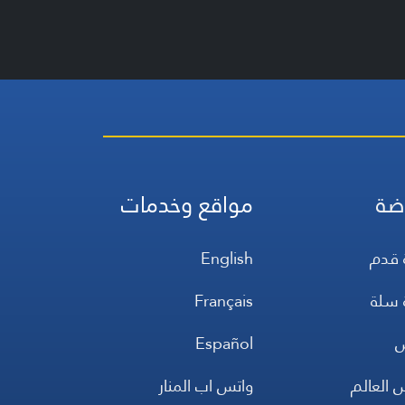
ضة
مواقع وخدمات
 قدم
English
 سلة
Français
س
Español
 العالم
واتس اب المنار