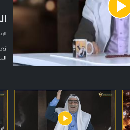
Pla
ال
Vide
تاريخ ا
تعر
النش