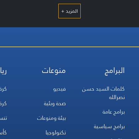
المزيد +
البرامج
منوعات
ريا
كلمات السيد حسن
فيديو
كرة
نصرالله
صحة وبئية
كرة
برامج عامة
بيئة ومنوعات
تن
برامج سياسية
تكنولوجيا
كأس