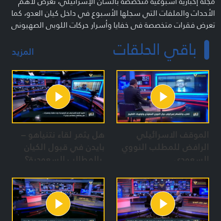
مجلة إخبارية أسبوعية متخصصة بالشأن الإسرائيلي، تعرض لأهم
الأحداث والملفات التي سجلها الأسبوع في داخل كيان العدو، كما
تعرض فقرات متخصصة في خفايا وأسرار حركات اللوبي الصهيوني
في العالم ضمن فقرة "لوبي ليكس"، وعرض غرافيكي
باقي الحلقات
لمستوطنات صهيونية وما تتضمنه من نقاط حساسة ومنشآت
المزيد
حيوية وتاريخ استيطانها ضمن فقرة "مرصاد"، إضافة إلى تقارير
مترجمة حرفياً تعكس نقاط ضعف الكيان على لسان إعلامه ضمن
فقرة "شاهد".
إخراج: عبد الكريم خشاب
مقدم: ضياء أبو طعام
فريق إعداد: أحمد عمار – حسن حجازي
الموقف الاسرائيلي
هل يثمر لقاء نتنياهو –
منتج: محمد عياد
الرافض للمطلب النووي
بايدن في قبول الكيان
السعودي
بالمطالب السعودية؟