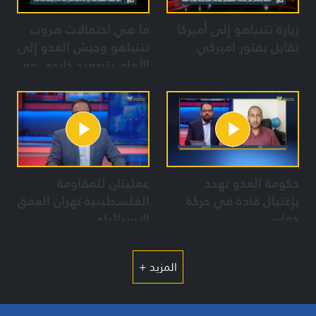
زيارة نتنياهو إلى أميركا
ما هي احتمالات هروب
تقابل بفتور اميركي
نتنياهو وجيش العدو إلى
الأمام بتصعيد خارجي مع
محور المقاومة؟
حكومة العدو تهدد
عمليتان للمقاومة
بإغتيال قادة في حركة
الفلسطينية تهزان العمق
حماس
الاسرائيلي
المزيد +