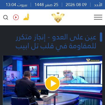
الأحد
09 08 2026
25 صفر 1448
بيروت 13:04
Ar
En
Fr
Es
عين على العدو - إنجاز متكرر
للمقاومة في قلب تل ابيب
Play
Video