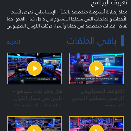
تعريف البرنامج
مجلة إخبارية أسبوعية متخصصة بالشأن الإسرائيلي، تعرض لأهم
الأحداث والملفات التي سجلها الأسبوع في داخل كيان العدو، كما
تعرض فقرات متخصصة في خفايا وأسرار حركات اللوبي الصهيوني
في العالم ضمن فقرة "لوبي ليكس"، وعرض غرافيكي
باقي الحلقات
لمستوطنات صهيونية وما تتضمنه من نقاط حساسة ومنشآت
المزيد
حيوية وتاريخ استيطانها ضمن فقرة "مرصاد"، إضافة إلى تقارير
مترجمة حرفياً تعكس نقاط ضعف الكيان على لسان إعلامه ضمن
فقرة "شاهد".
إخراج: عبد الكريم خشاب
مقدم: ضياء أبو طعام
فريق إعداد: أحمد عمار – حسن حجازي
الموقف الاسرائيلي
هل يثمر لقاء نتنياهو –
منتج: محمد عياد
الرافض للمطلب النووي
بايدن في قبول الكيان
السعودي
بالمطالب السعودية؟