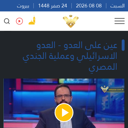
السبت
08 08 2026
24 صفر 1448
بيروت
06:31
Ar
En
Fr
Es
عين على العدو - العدو
الاسرائيلي وعملية الجندي
المصري
Play
Video