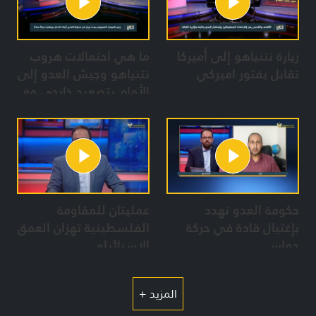
زيارة نتنياهو إلى أميركا
ما هي احتمالات هروب
تقابل بفتور اميركي
نتنياهو وجيش العدو إلى
الأمام بتصعيد خارجي مع
محور المقاومة؟
حكومة العدو تهدد
عمليتان للمقاومة
بإغتيال قادة في حركة
الفلسطينية تهزان العمق
حماس
الاسرائيلي
المزيد +