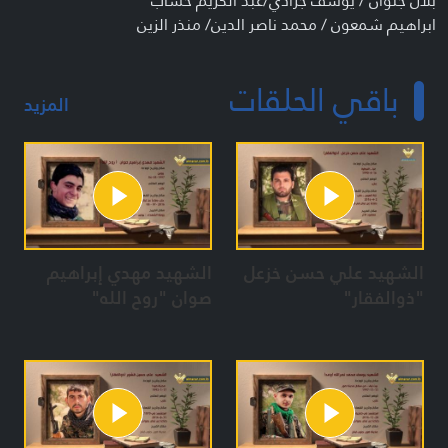
بلال جلوان / يوسف جرادي/عبد الكريم خشاب
ابراهيم شمعون / محمد ناصر الدين/ منذر الزين
المعدات:
باقي الحلقات
مريم فاضل / ايمان نجم / هناء قصاص / زهرة حجازي
المزيد
هدى رحمي / منى نور الدين / سارة جابر / هيام رزق
هناء قصاص / سهام حيدورة
الشهيد علي حسن خزعل
الشهيد مهدي إبراهيم
"ذوالفقار"
صوان "روح الله"