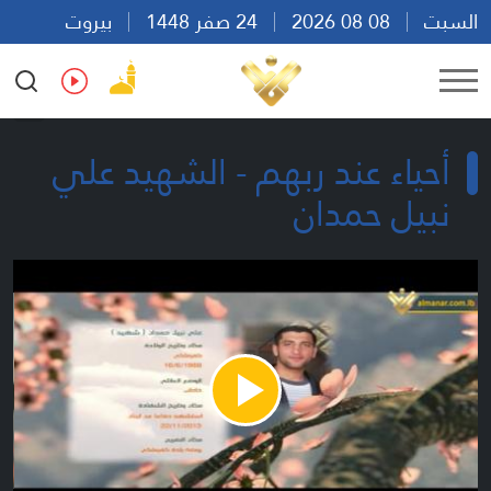
السبت
08 08 2026
24 صفر 1448
بيروت
16:23
Ar
En
Fr
Es
أحياء عند ربهم - الشهيد علي
نبيل حمدان
Play
Video