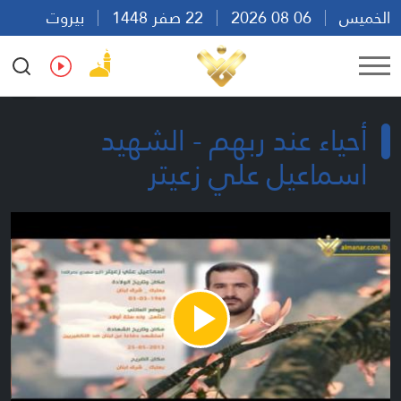
الخميس
06 08 2026
22 صفر 1448
بيروت
10:51
Ar
En
Fr
Es
أحياء عند ربهم - الشهيد
اسماعيل علي زعيتر
Play
Video