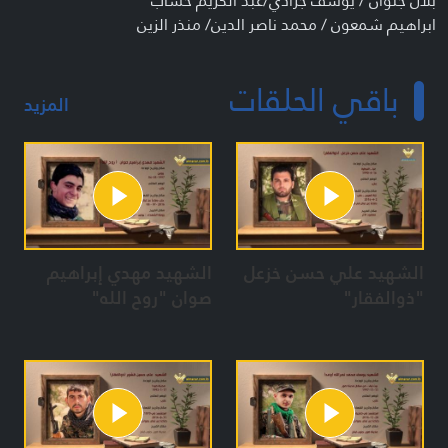
بلال جلوان / يوسف جرادي/عبد الكريم خشاب
ابراهيم شمعون / محمد ناصر الدين/ منذر الزين
المعدات:
باقي الحلقات
مريم فاضل / ايمان نجم / هناء قصاص / زهرة حجازي
المزيد
هدى رحمي / منى نور الدين / سارة جابر / هيام رزق
هناء قصاص / سهام حيدورة
الشهيد علي حسن خزعل
الشهيد مهدي إبراهيم
"ذوالفقار"
صوان "روح الله"