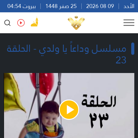
الأحد
09 08 2026
25 صفر 1448
بيروت 04:54
Ar
En
Fr
Es
مسلسل وداعاً يا ولدي - الحلقة
23
Play
Video