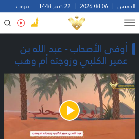
الخميس
06 08 2026
22 صفر 1448
بيروت
20:38
Ar
En
Fr
Es
أوفى الأصحاب - عبد الله بن
عمير الكلبي وزوجته أم وهب
Play
Video