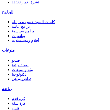
نشرة أخبار 11:30
البرامج
كلمات السيد حسن نصرالله
برامج عامة
برامج سياسية
وثائقيات
أفلام ومسلسلات
منوعات
فيديو
صحة وبئية
بيئة ومنوعات
تكنولوجيا
ثقافي وديني
رياضة
كرة قدم
كرة سلة
تنس