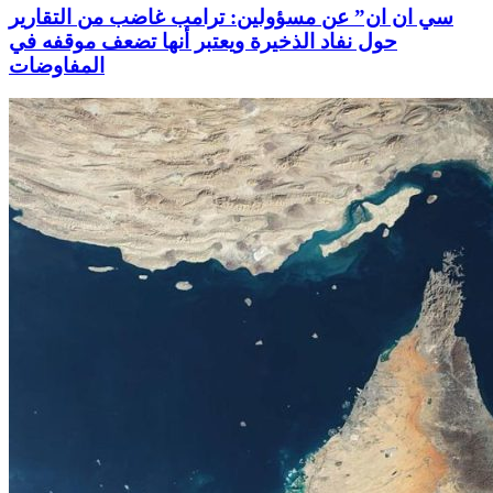
سي ان ان” عن مسؤولين: ترامب غاضب من التقارير
حول نفاد الذخيرة ويعتبر أنها تضعف موقفه في
المفاوضات