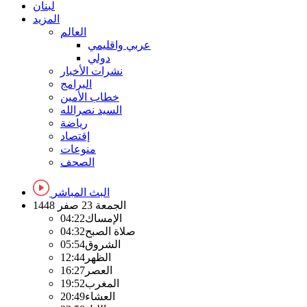
لبنان
المزيد
العالم
عربي واقليمي
دولي
نشرات الأخبار
البرامج
خطاب الأمين
السيد نصرالله
رياضة
إقتصاد
منوعات
الصحف
البث المباشر
الجمعة
23 صفر 1448
الإمساك
04:22
صلاة الصبح
04:32
الشروق
05:54
الظهر
12:44
العصر
16:27
المغرب
19:52
العشاء
20:49