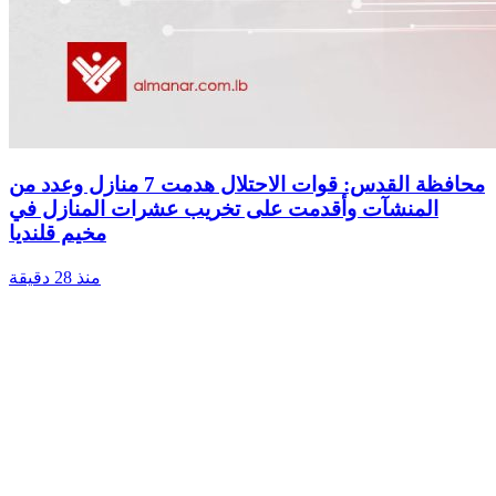
محافظة القدس: قوات الاحتلال هدمت 7 منازل وعدد من
المنشآت وأقدمت على تخريب عشرات المنازل في
مخيم قلنديا
منذ 28 دقيقة